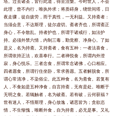
塔。过去诸圣，皆行此道，得至涅槃。今时世人，不会
此理，曾不内行，唯执外求；将质碍身，绕世间塔，日
夜走骤，徒自疲劳，而于真性，一无利益。又持斋者：
当须会意，不达斯理，徒尔虚切。斋者齐也，所谓斋正
身心，不令散乱。持者护也，所谓于诸戒行，如法护
持。必须外禁六情，内制三毒，勤觉察、净身心。了如
是义，名为持斋。又持斋者，食有五种：一者法喜食，
所谓依持正法，欢喜奉行。二者禅悦食，所谓内外澄
寂，身心悦乐。三者念食，所谓常念诸佛，心口相应。
四者愿食，所谓行住坐卧，常求善愿。五者解脱食，所
谓心常清净，不染俗尘。此五种食，名为斋食。若复有
人，不食如是五种净食，自言持斋，无有是处。唯断于
无明之食。若辄触者，名为破斋。若有破，云何获福？
世有迷人，不悟斯理，身心放逸，诸恶皆为；贪欲恣
情，不生惭愧，唯断外食，自为持斋，必无是事。又礼