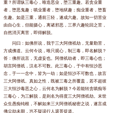
重？所谓纵三毒心，唯造恶业，堕三重趣。若贪业重
者，堕恶鬼趣；嗔业重者，堕地狱趣；痴业重者，堕畜
生趣。如是三重，通前三轻，遂成六趣。故知一切苦业
由自心生，但能摄心，离诸邪恶，三界六趣轮回之苦，
自然消灭离苦，即得解脱。
问曰：如佛所说，我于三大阿僧祇劫，无量勤苦，
方成佛道。云何今说，唯只观心，制三毒，即名解脱？
答：佛所说言，无虚妄也。阿僧祇劫者，即三毒心也；
胡言阿僧祇，汉名不可数。此三毒心，于中有恒沙恶
念，于一一念中，皆为一劫；如是恒沙不可数也，故言
三大阿僧祇。真如之性，既被三毒之所覆盖，若不超彼
三大恒沙毒恶之心，云何名为解脱？今若能转贪嗔痴等
三毒心，为三解脱，是则名为得度三大阿僧祇劫。末世
众生愚痴钝根，不解如来三大阿僧祇秘密之说，遂言成
佛尘劫未期，岂不疑误行人退菩提道。