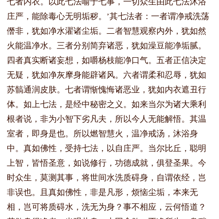
七者内衣。以此七法喻于七事，一切众生由此七法沐浴
庄严，能除毒心无明垢秽。’其七法者：一者谓净戒洗荡
僭非，犹如净水濯诸尘垢。二者智慧观察内外，犹如然
火能温净水。三者分别简弃诸恶，犹如澡豆能净垢腻。
四者真实断诸妄想，如嚼杨枝能净口气。五者正信决定
无疑，犹如净灰摩身能辟诸风。六者谓柔和忍辱，犹如
苏髇通润皮肤。七者谓惭愧悔诸恶业，犹如内衣遮丑行
体。如上七法，是经中秘密之义。如来当尔为诸大乘利
根者说，非为小智下劣凡夫，所以今人无能解悟。其温
室者，即身是也。所以燃智慧火，温净戒汤，沐浴身
中。真如佛性，受持七法，以自庄严。当尔比丘，聪明
上智，皆悟圣意，如说修行，功德成就，俱登圣果。今
时众生，莫测其事，将世间水洗质碍身，自谓依经，岂
非误也。且真如佛性，非是凡形，烦恼尘垢，本来无
相，岂可将质碍水，洗无为身？事不相应，云何悟道？