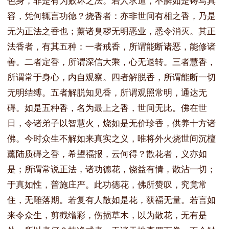
色身，非是有为败坏之法。若人求道，不解如是铸写真
容，凭何辄言功德？烧香者：亦非世间有相之香，乃是
无为正法之香也；薰诸臭秽无明恶业，悉令消灭。其正
法香者，有其五种：一者戒香，所谓能断诸恶，能修诸
善。二者定香，所谓深信大乘，心无退转。三者慧香，
所谓常于身心，内自观察。四者解脱香，所谓能断一切
无明结缚。五者解脱知见香，所谓观照常明，通达无
碍。如是五种香，名为最上之香，世间无比。佛在世
日，令诸弟子以智慧火，烧如是无价珍香，供养十方诸
佛。今时众生不解如来真实之义，唯将外火烧世间沉檀
薰陆质碍之香，希望福报，云何得？散花者，义亦如
是；所谓常说正法，诸功德花，饶益有情，散沾一切；
于真如性，普施庄严。此功德花，佛所赞叹，究竟常
住，无雕落期。若复有人散如是花，获福无量。若言如
来令众生，剪截缯彩，伤损草木，以为散花，无有是