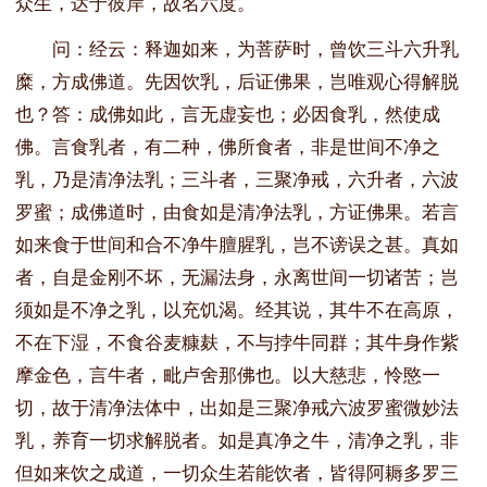
众生，达于彼岸，故名六度。
问：经云：释迦如来，为菩萨时，曾饮三斗六升乳
糜，方成佛道。先因饮乳，后证佛果，岂唯观心得解脱
也？答：成佛如此，言无虚妄也；必因食乳，然使成
佛。言食乳者，有二种，佛所食者，非是世间不净之
乳，乃是清净法乳；三斗者，三聚净戒，六升者，六波
罗蜜；成佛道时，由食如是清净法乳，方证佛果。若言
如来食于世间和合不净牛膻腥乳，岂不谤误之甚。真如
者，自是金刚不坏，无漏法身，永离世间一切诸苦；岂
须如是不净之乳，以充饥渴。经其说，其牛不在高原，
不在下湿，不食谷麦糠麸，不与挬牛同群；其牛身作紫
摩金色，言牛者，毗卢舍那佛也。以大慈悲，怜愍一
切，故于清净法体中，出如是三聚净戒六波罗蜜微妙法
乳，养育一切求解脱者。如是真净之牛，清净之乳，非
但如来饮之成道，一切众生若能饮者，皆得阿耨多罗三