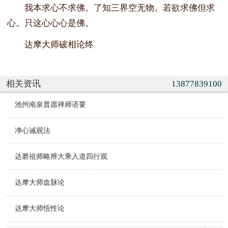
我本求心不求佛。了知三界空无物。若欲求佛但求
心。只这心心心是佛。
达摩大师破相论终
相关资讯
13877839100
池州南泉普愿禅师语要
净心诫观法
达磨祖师略辨大乘入道四行观
达摩大师血脉论
达摩大师悟性论