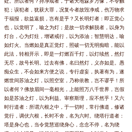
处。所以者何？持净戒者，于诸天地森罗万像，不令触
犯；误犯者，犹获大罪，况复今者故毁净戒，伤万物求
于福报，欲益返损，岂有是乎？又长明灯者：即正觉心
也，以觉明了，喻之为灯；是故一切求解脱者，以身为
灯台，心为灯炷，增诸戒行，以为添油；智慧明达，喻
如灯火。当燃如是真正觉灯，照破一切无明痴暗，能以
此法，转相开示，即是一灯燃百千灯，以灯续然，然灯
无尽，故号长明。过去有佛，名曰然灯，义亦如是。愚
痴众生，不会如来方便之说，专行虚妄，执著有为，遂
燃世间苏油之灯，以照空室，乃称依教，岂不谬乎！所
以者何？佛放眉间一毫相光，上能照万八千世界，岂假
如是苏油之灯，以为利益。审察斯理，应不然乎！又六
时行道者：所谓六根之中，于一切时，常行佛道，修诸
觉行，调伏六根，长时不舍，名为六时。绕塔行道者：
塔是身心也，当令觉慧巡绕身心，念念不停，名为绕