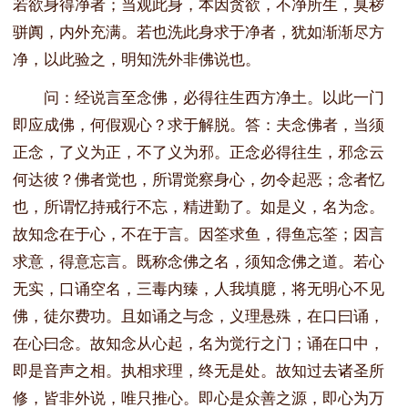
若欲身得净者；当观此身，本因贪欲，不净所生，臭秽
骈阗，内外充满。若也洗此身求于净者，犹如渐渐尽方
净，以此验之，明知洗外非佛说也。
问：经说言至念佛，必得往生西方净土。以此一门
即应成佛，何假观心？求于解脱。答：夫念佛者，当须
正念，了义为正，不了义为邪。正念必得往生，邪念云
何达彼？佛者觉也，所谓觉察身心，勿令起恶；念者忆
也，所谓忆持戒行不忘，精进勤了。如是义，名为念。
故知念在于心，不在于言。因筌求鱼，得鱼忘筌；因言
求意，得意忘言。既称念佛之名，须知念佛之道。若心
无实，口诵空名，三毒内臻，人我填臆，将无明心不见
佛，徒尔费功。且如诵之与念，义理悬殊，在口曰诵，
在心曰念。故知念从心起，名为觉行之门；诵在口中，
即是音声之相。执相求理，终无是处。故知过去诸圣所
修，皆非外说，唯只推心。即心是众善之源，即心为万