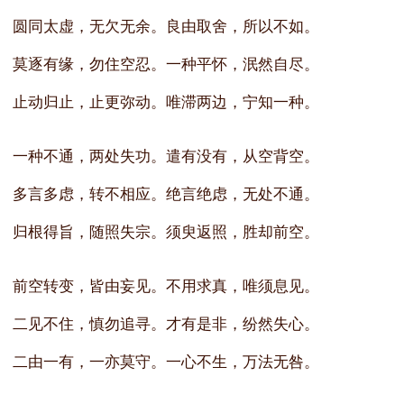
圆同太虚，无欠无余。良由取舍，所以不如。
莫逐有缘，勿住空忍。一种平怀，泯然自尽。
止动归止，止更弥动。唯滞两边，宁知一种。
一种不通，两处失功。遣有没有，从空背空。
多言多虑，转不相应。绝言绝虑，无处不通。
归根得旨，随照失宗。须臾返照，胜却前空。
前空转变，皆由妄见。不用求真，唯须息见。
二见不住，慎勿追寻。才有是非，纷然失心。
二由一有，一亦莫守。一心不生，万法无咎。