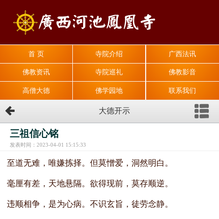
首 页
寺院介绍
广西法讯
佛教资讯
寺院巡礼
佛教影音
高僧大德
佛学园地
联系我们
大德开示
三祖信心铭
发表时间：2023-04-01 15:15:33
至道无难，唯嫌拣择。但莫憎爱，洞然明白。
毫厘有差，天地悬隔。欲得现前，莫存顺逆。
违顺相争，是为心病。不识玄旨，徒劳念静。