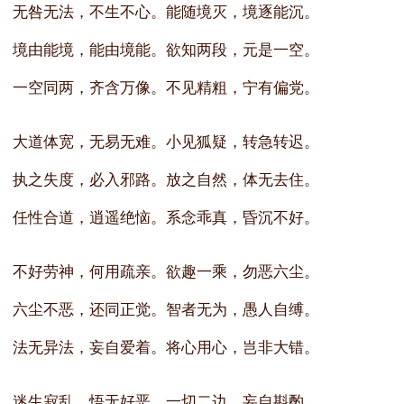
无咎无法，不生不心。能随境灭，境逐能沉。
境由能境，能由境能。欲知两段，元是一空。
一空同两，齐含万像。不见精粗，宁有偏党。
大道体宽，无易无难。小见狐疑，转急转迟。
执之失度，必入邪路。放之自然，体无去住。
任性合道，逍遥绝恼。系念乖真，昏沉不好。
不好劳神，何用疏亲。欲趣一乘，勿恶六尘。
六尘不恶，还同正觉。智者无为，愚人自缚。
法无异法，妄自爱着。将心用心，岂非大错。
迷生寂乱，悟无好恶。一切二边，妄自斟酌。