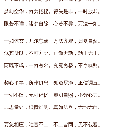
梦幻空华，何劳把捉。得失是非，一时放却。
眼若不睡，诸梦自除。心若不异，万法一如。
一如体玄，兀尔忘缘。万法齐观，归复自然。
泯其所以，不可方比。止动无动，动止无止。
两既不成，一何有尔。究竟穷极，不存轨则。
契心平等，所作俱息。狐疑尽净，正信调直。
一切不留，无可记忆。虚明自照，不劳心力。
非思量处，识情难测。真如法界，无他无自。
要急相应，唯言不二。不二皆同，无不包容。